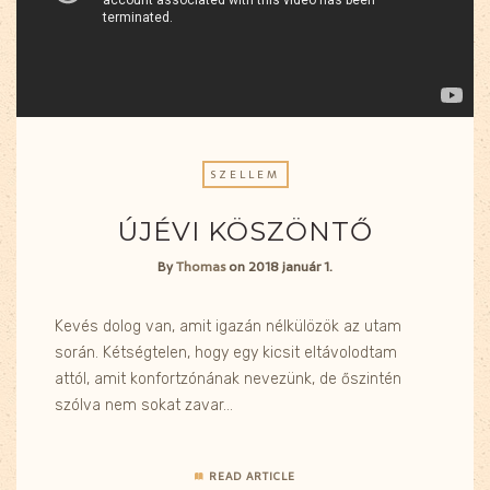
SZELLEM
ÚJÉVI KÖSZÖNTŐ
By
Thomas
on
2018 január 1.
Kevés dolog van, amit igazán nélkülözök az utam
során. Kétségtelen, hogy egy kicsit eltávolodtam
attól, amit konfortzónának nevezünk, de őszintén
szólva nem sokat zavar…
READ ARTICLE