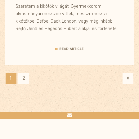
Szeretem a kikötők világát. Gyermekkorom
olvasmányai messzire vittek, messzi-messzi
kikötőkbe. Defoe, Jack London, vagy még inkább
Rejtő Jenő és Hegedűs Hubert alakjai és történetei…
READ ARTICLE
»
2
1