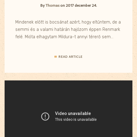
By
Thomas
on
2017 december 24.
Mindenek előtt is bocsánat azért, hogy eltűntem, de a
semmi és a valami határán hajózom éppen Renmark
felé. Mióta elhagytam Mildura-t annyi térerő sem…
READ ARTICLE