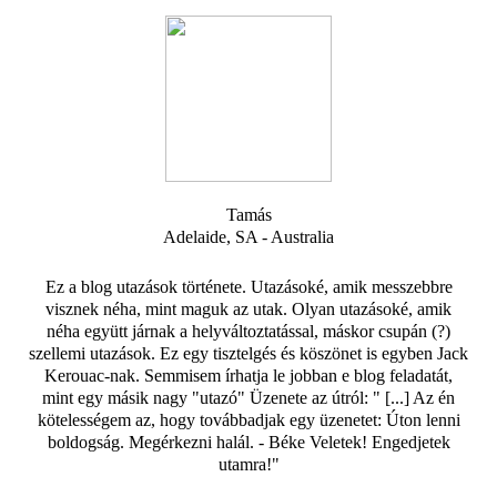
Tamás
Adelaide, SA - Australia
Ez a blog utazások története. Utazásoké, amik messzebbre
visznek néha, mint maguk az utak. Olyan utazásoké, amik
néha együtt járnak a helyváltoztatással, máskor csupán (?)
szellemi utazások. Ez egy tisztelgés és köszönet is egyben Jack
Kerouac-nak. Semmisem írhatja le jobban e blog feladatát,
mint egy másik nagy "utazó" Üzenete az útról: " [...] Az én
kötelességem az, hogy továbbadjak egy üzenetet: Úton lenni
boldogság. Megérkezni halál. - Béke Veletek! Engedjetek
utamra!"