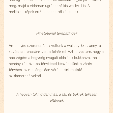
meg, majd a vidáman ugrándozó kis wallby-t is. A
mellékelt képek erről a csapatról készültek.
Hihetetlenül terepszínűek
Amennyire szerencsések voltunk a wallaby-kkal, annyira
kevés szerencsénk volt a felhőkkel. Azt terveztem, hogy a
nap végére a hegység nyugati oldalán kibukkanva, majd
néhány káprázatos fényképet készíthetünk a vörös
fényben, szinte lángolóan vörös színt mutató
sziklameredélyekről.
A hegyen túl minden más, a fák és bokrok teljesen
eltűnnek