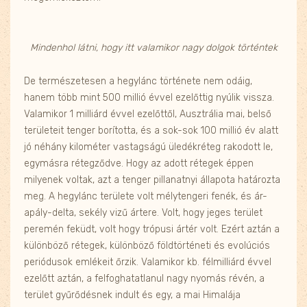
Mindenhol látni, hogy itt valamikor nagy dolgok történtek
De természetesen a hegylánc története nem odáig,
hanem több mint 500 millió évvel ezelőttig nyúlik vissza.
Valamikor 1 milliárd évvel ezelőttől, Ausztrália mai, belső
területeit tenger borította, és a sok-sok 100 millió év alatt
jó néhány kilométer vastagságú üledékréteg rakodott le,
egymásra rétegződve. Hogy az adott rétegek éppen
milyenek voltak, azt a tenger pillanatnyi állapota határozta
meg. A hegylánc területe volt mélytengeri fenék, és ár-
apály-delta, sekély vizű ártere. Volt, hogy jeges terület
peremén feküdt, volt hogy trópusi ártér volt. Ezért aztán a
különböző rétegek, különböző földtörténeti és evolúciós
periódusok emlékeit őrzik. Valamikor kb. félmilliárd évvel
ezelőtt aztán, a felfoghatatlanul nagy nyomás révén, a
terület gyűrődésnek indult és egy, a mai Himalája