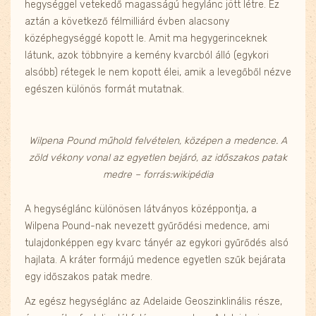
hegységgel vetekedő magasságú hegylánc jött létre. Ez
aztán a következő félmilliárd évben alacsony
középhegységgé kopott le. Amit ma hegygerinceknek
látunk, azok többnyire a kemény kvarcból álló (egykori
alsóbb) rétegek le nem kopott élei, amik a levegőből nézve
egészen különös formát mutatnak.
Wilpena Pound műhold felvételen, középen a medence. A
zöld vékony vonal az egyetlen bejáró, az időszakos patak
medre – forrás:wikipédia
A hegységlánc különösen látványos középpontja, a
Wilpena Pound-nak nevezett gyűrődési medence, ami
tulajdonképpen egy kvarc tányér az egykori gyűrődés alsó
hajlata. A kráter formájú medence egyetlen szűk bejárata
egy időszakos patak medre.
Az egész hegységlánc az Adelaide Geoszinklinális része,