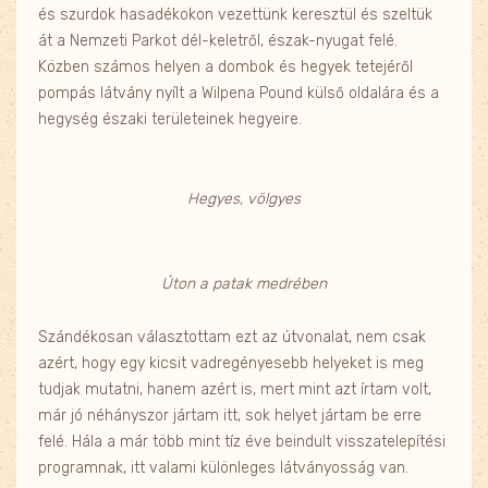
és szurdok hasadékokon vezettünk keresztül és szeltük
át a Nemzeti Parkot dél-keletről, észak-nyugat felé.
Közben számos helyen a dombok és hegyek tetejéről
pompás látvány nyílt a Wilpena Pound külső oldalára és a
hegység északi területeinek hegyeire.
Hegyes, völgyes
Úton a patak medrében
Szándékosan választottam ezt az útvonalat, nem csak
azért, hogy egy kicsit vadregényesebb helyeket is meg
tudjak mutatni, hanem azért is, mert mint azt írtam volt,
már jó néhányszor jártam itt, sok helyet jártam be erre
felé. Hála a már több mint tíz éve beindult visszatelepítési
programnak, itt valami különleges látványosság van.