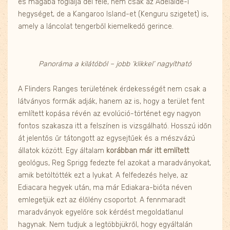
és magába foglalja dél felé, nem csak az Adelaide-i
hegységet, de a Kangaroo Island-et (Kenguru szigetet) is,
amely a láncolat tengerből kiemelkedő gerince.
Panoráma a kilátóból – jobb ‘klikkel’ nagyítható
A Flinders Ranges területének érdekességét nem csak a
látványos formák adják, hanem az is, hogy a terület fent
említett kopása révén az evolúció-történet egy nagyon
fontos szakasza itt a felszínen is vizsgálható. Hosszú időn
át jelentős űr tátongott az egysejtűek és a mészvázú
állatok között. Egy általam
korábban már itt említett
geológus, Reg Sprigg fedezte fel azokat a maradványokat,
amik betöltötték ezt a lyukat. A felfedezés helye, az
Ediacara hegyek után, ma már Ediakara-bióta néven
emlegetjük ezt az élőlény csoportot. A fennmaradt
maradványok egyelőre sok kérdést megoldatlanul
hagynak. Nem tudjuk a legtöbbjükről, hogy egyáltalán