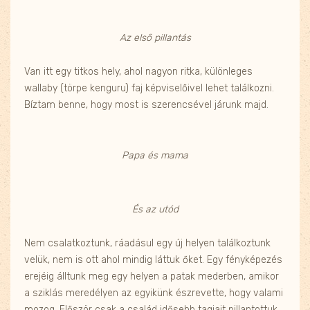
Az első pillantás
Van itt egy titkos hely, ahol nagyon ritka, különleges
wallaby (törpe kenguru) faj képviselőivel lehet találkozni.
Bíztam benne, hogy most is szerencsével járunk majd.
Papa és mama
És az utód
Nem csalatkoztunk, ráadásul egy új helyen találkoztunk
velük, nem is ott ahol mindig láttuk őket. Egy fényképezés
erejéig álltunk meg egy helyen a patak mederben, amikor
a sziklás meredélyen az egyikünk észrevette, hogy valami
mozog. Először csak a család idősebb tagjait pillantottuk