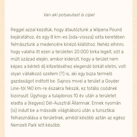
Van aki potyautast is cipel
Reggel azzal kezdtük, hogy átautóztunk a Wilpena Pound
bejáratához, és egy 8 km-es (oda-vissza) séta keretében
felmásztunk a medencére kinéző kilátóhoz. Nehéz elhinni,
hogy valaha itt ezen a területen 20.000 birka legelt, sőt a
múlt század elején, amikor kiderült, hogy a terület nem
képes a bérleti díj kifizetéséhez elegendő birkát etetni, volt
olyan vállalkozó szellem (?) is, aki egy búza termelő
gazdaságot indított be. Sajnos mivel a terület a Goyder
Line-tól 140 km-re északra fekszik, ez totális csődnek
bizonyult. Úgyhogy a tulajdonos 10 év után a területet
eladta a (kegyes) Dél-Ausztrál Államnak. Ennek nyomán
(is) indult be a második világháború után a turisztikai
felhasználása a területnek, amiből később aztán az egész
Nemzeti Park lett később.