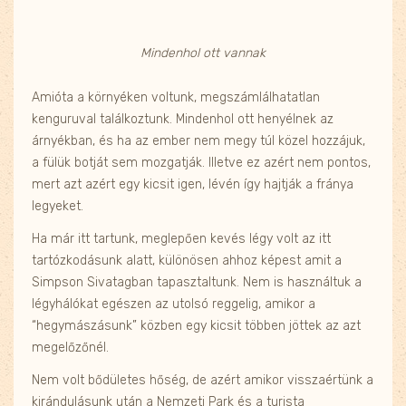
Mindenhol ott vannak
Amióta a környéken voltunk, megszámlálhatatlan
kenguruval találkoztunk. Mindenhol ott henyélnek az
árnyékban, és ha az ember nem megy túl közel hozzájuk,
a fülük botját sem mozgatják. Illetve ez azért nem pontos,
mert azt azért egy kicsit igen, lévén így hajtják a fránya
legyeket.
Ha már itt tartunk, meglepően kevés légy volt az itt
tartózkodásunk alatt, különösen ahhoz képest amit a
Simpson Sivatagban tapasztaltunk. Nem is használtuk a
légyhálókat egészen az utolsó reggelig, amikor a
“hegymászásunk” közben egy kicsit többen jöttek az azt
megelőzőnél.
Nem volt bődületes hőség, de azért amikor visszaértünk a
kirándulásunk után a Nemzeti Park és a turista