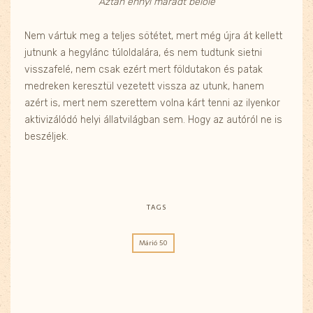
Aztán ennyi maradt belőle
Nem vártuk meg a teljes sötétet, mert még újra át kellett
jutnunk a hegylánc túloldalára, és nem tudtunk sietni
visszafelé, nem csak ezért mert földutakon és patak
medreken keresztül vezetett vissza az utunk, hanem
azért is, mert nem szerettem volna kárt tenni az ilyenkor
aktivizálódó helyi állatvilágban sem. Hogy az autóról ne is
beszéljek.
TAGS
Márió 50