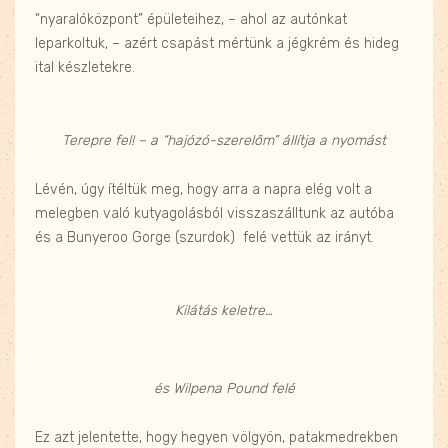
“nyaralóközpont” épületeihez, – ahol az autónkat
leparkoltuk, – azért csapást mértünk a jégkrém és hideg
ital készletekre.
Terepre fel! – a “hajózó-szerelőm” állítja a nyomást
Lévén, úgy ítéltük meg, hogy arra a napra elég volt a
melegben való kutyagolásból visszaszálltunk az autóba
és a Bunyeroo Gorge (szurdok) felé vettük az irányt.
Kilátás keletre…
és Wilpena Pound felé
Ez azt jelentette, hogy hegyen völgyön, patakmedrekben