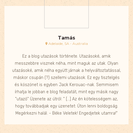
Tamás
Adelaide, SA - Australia
Ez a blog utazások története. Utazásoké, amik
messzebbre visznek néha, mint maguk az utak. Olyan
utazásoké, amik néha együtt járnak a helyváltoztatással,
máskor csupán (?) szellemi utazások. Ez egy tisztelgés
és köszönet is egyben Jack Kerouac-nak. Semmisem
írhatja le jobban e blog feladatát, mint egy másik nagy
"utazó" Üzenete az útról: " [...] Az én kötelességem az,
hogy továbbadjak egy üzenetet: Úton lenni boldogság.
Megérkezni halál. - Béke Veletek! Engedjetek utamra!"