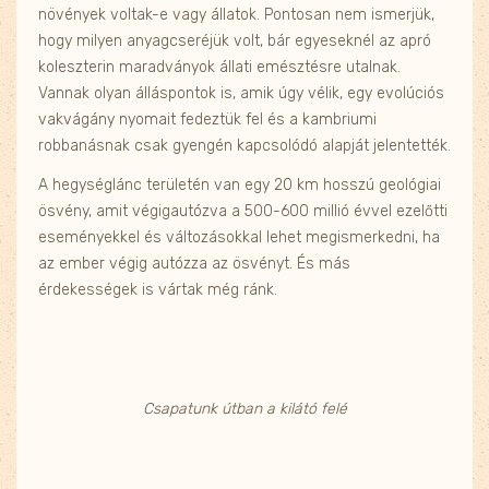
növények voltak-e vagy állatok. Pontosan nem ismerjük,
hogy milyen anyagcseréjük volt, bár egyeseknél az apró
koleszterin maradványok állati emésztésre utalnak.
Vannak olyan álláspontok is, amik úgy vélik, egy evolúciós
vakvágány nyomait fedeztük fel és a kambriumi
robbanásnak csak gyengén kapcsolódó alapját jelentették.
A hegységlánc területén van egy 20 km hosszú geológiai
ösvény, amit végigautózva a 500-600 millió évvel ezelőtti
eseményekkel és változásokkal lehet megismerkedni, ha
az ember végig autózza az ösvényt. És más
érdekességek is vártak még ránk.
Csapatunk útban a kilátó felé