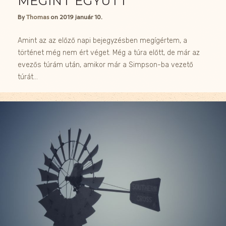
MEGINT EGYÜTT
By
Thomas
on
2019 január 10.
Amint az az előző napi bejegyzésben megígértem, a
történet még nem ért véget. Még a túra előtt, de már az
evezős túrám után, amikor már a Simpson-ba vezető
túrát…