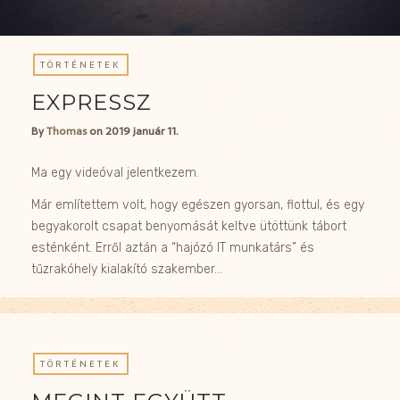
TÖRTÉNETEK
EXPRESSZ
By
Thomas
on
2019 január 11.
Ma egy videóval jelentkezem.
Már említettem volt, hogy egészen gyorsan, flottul, és egy
begyakorolt csapat benyomását keltve ütöttünk tábort
esténként. Erről aztán a “hajózó IT munkatárs” és
tűzrakóhely kialakító szakember…
TÖRTÉNETEK