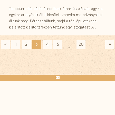
Tibooburra-tól dél felé indultunk útnak és először egy kis,
egykor aranyások által kiépített városka maradványainál
álltunk meg. Körbesétáltunk, majd a régi épületekben
kialakított kiállító terekben tettünk egy látogatást. A…
«
»
1
2
4
5
20
3
…