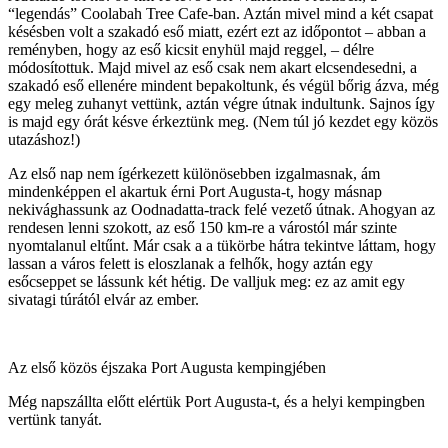
“legendás” Coolabah Tree Cafe-ban. Aztán mivel mind a két csapat
késésben volt a szakadó eső miatt, ezért ezt az időpontot – abban a
reményben, hogy az eső kicsit enyhül majd reggel, – délre
módosítottuk. Majd mivel az eső csak nem akart elcsendesedni, a
szakadó eső ellenére mindent bepakoltunk, és végül bőrig ázva, még
egy meleg zuhanyt vettünk, aztán végre útnak indultunk. Sajnos így
is majd egy órát késve érkeztünk meg. (Nem túl jó kezdet egy közös
utazáshoz!)
Az első nap nem ígérkezett különösebben izgalmasnak, ám
mindenképpen el akartuk érni Port Augusta-t, hogy másnap
nekivághassunk az Oodnadatta-track felé vezető útnak. Ahogyan az
rendesen lenni szokott, az eső 150 km-re a várostól már szinte
nyomtalanul eltűnt. Már csak a a tükörbe hátra tekintve láttam, hogy
lassan a város felett is eloszlanak a felhők, hogy aztán egy
esőcseppet se lássunk két hétig. De valljuk meg: ez az amit egy
sivatagi túrától elvár az ember.
Az első közös éjszaka Port Augusta kempingjében
Még napszállta előtt elértük Port Augusta-t, és a helyi kempingben
vertünk tanyát.