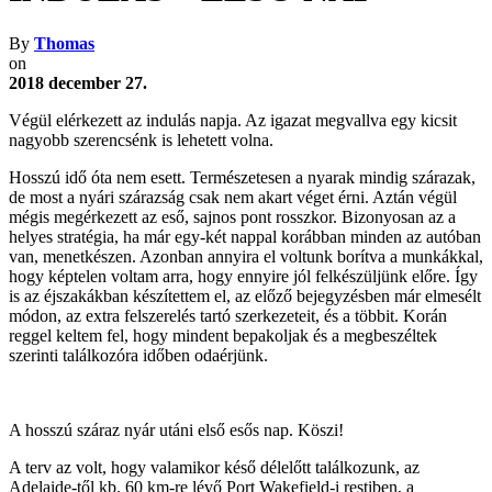
By
Thomas
on
2018 december 27.
Végül elérkezett az indulás napja. Az igazat megvallva egy kicsit
nagyobb szerencsénk is lehetett volna.
Hosszú idő óta nem esett. Természetesen a nyarak mindig szárazak,
de most a nyári szárazság csak nem akart véget érni. Aztán végül
mégis megérkezett az eső, sajnos pont rosszkor. Bizonyosan az a
helyes stratégia, ha már egy-két nappal korábban minden az autóban
van, menetkészen. Azonban annyira el voltunk borítva a munkákkal,
hogy képtelen voltam arra, hogy ennyire jól felkészüljünk előre. Így
is az éjszakákban készítettem el, az előző bejegyzésben már elmesélt
módon, az extra felszerelés tartó szerkezeteit, és a többit. Korán
reggel keltem fel, hogy mindent bepakoljak és a megbeszéltek
szerinti találkozóra időben odaérjünk.
A hosszú száraz nyár utáni első esős nap. Köszi!
A terv az volt, hogy valamikor késő délelőtt találkozunk, az
Adelaide-től kb. 60 km-re lévő Port Wakefield-i restiben, a