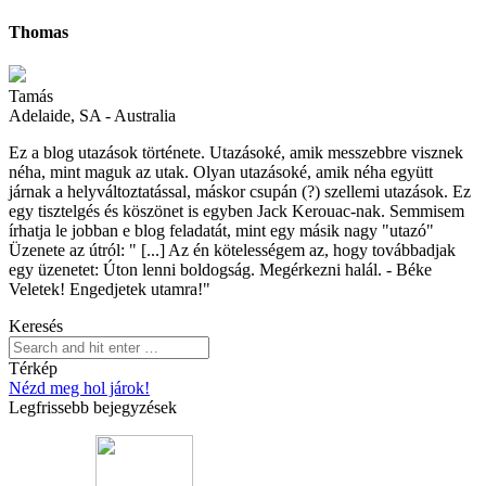
Thomas
Tamás
Adelaide, SA - Australia
Ez a blog utazások története. Utazásoké, amik messzebbre visznek
néha, mint maguk az utak. Olyan utazásoké, amik néha együtt
járnak a helyváltoztatással, máskor csupán (?) szellemi utazások. Ez
egy tisztelgés és köszönet is egyben Jack Kerouac-nak. Semmisem
írhatja le jobban e blog feladatát, mint egy másik nagy "utazó"
Üzenete az útról: " [...] Az én kötelességem az, hogy továbbadjak
egy üzenetet: Úton lenni boldogság. Megérkezni halál. - Béke
Veletek! Engedjetek utamra!"
Keresés
Térkép
Nézd meg hol járok!
Legfrissebb bejegyzések